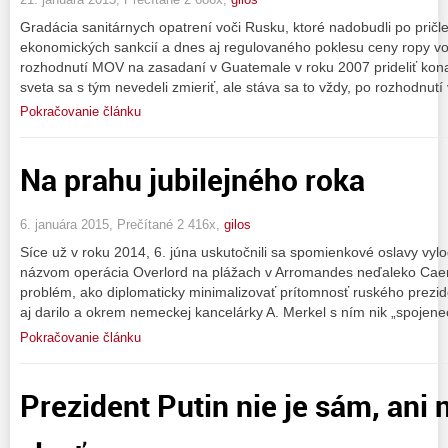
Gradácia sanitárnych opatrení voči Rusku, ktoré nadobudli po prič
ekonomických sankcií a dnes aj regulovaného poklesu ceny ropy vo
rozhodnutí MOV na zasadaní v Guatemale v roku 2007 prideliť kona
sveta sa s tým nevedeli zmieriť, ale stáva sa to vždy, po rozhodnutí
Pokračovanie článku
Na prahu jubilejného roka
6. januára 2015, Prečítané 2 416x,
gilos
Síce už v roku 2014, 6. júna uskutočnili sa spomienkové oslavy vyl
názvom operácia Overlord na plážach v Arromandes neďaleko Caen 
problém, ako diplomaticky minimalizovať prítomnosť ruského prezide
aj darilo a okrem nemeckej kancelárky A. Merkel s ním nik „spojene
Pokračovanie článku
Prezident Putin nie je sám, ani