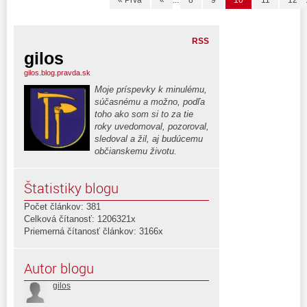
« Prvá
«
...
8
9
10
11
12
RSS
gilos
gilos.blog.pravda.sk
Moje príspevky k minulému,
súčasnému a možno, podľa
toho ako som si to za tie
roky uvedomoval, pozoroval,
sledoval a žil, aj budúcemu
občianskemu životu.
Štatistiky blogu
Počet článkov: 381
Celková čítanosť: 1206321x
Priemerná čítanosť článkov: 3166x
Autor blogu
gilos