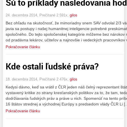
Sú to príklady nasledovania ho
24. decembra 2014, Prečítané 2 591x,
gilos
Bez ohľadu na skutočnosť, že mimoriadny snem SAV odvolal 2/3 vä
javia sa postupy i našej humanitnej inteligencie potrebné preskúma
spoločného. Do tejto spoločenskej kategórie môžeme bez nárokov 
od pradávna lekárov, učiteľov a najnovšie i vedeckých pracovníkov 
Pokračovanie článku
Kde ostali ľudské práva?
18. decembra 2014, Prečítané 2 476x,
gilos
Kedysi dávno, keď sa vrátil z ČĽR jeden náš čelný reprezentant štátu
vystavený kritike zo strany kresťanských politikov za to, že tam, te
dodržiavania ľudských práv a práve u nich. Spomenúť na tento príb
16 štátov strednej a východnej Európy s predsedom vlády ČĽR Li [
Pokračovanie článku