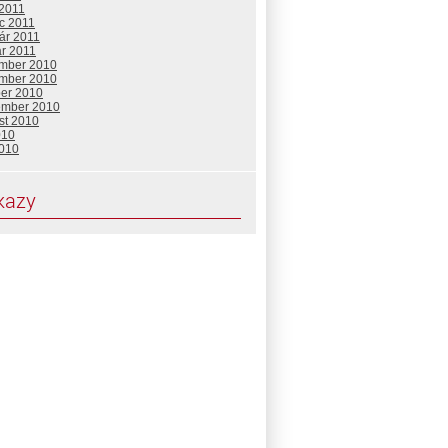
 2011
c 2011
ár 2011
ár 2011
mber 2010
mber 2010
ber 2010
ember 2010
st 2010
010
2010
kazy