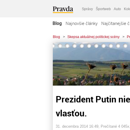
Správy
Športweb
Auto
Kok
Blog
Najnovšie články
Najčítanejšie č
Blog
>
Skepsa aktuálnej politickej scény
>
Pr
Prezident Putin nie
vlasťou.
31. decembra 2014 16:49
, Prečítané 4 045x