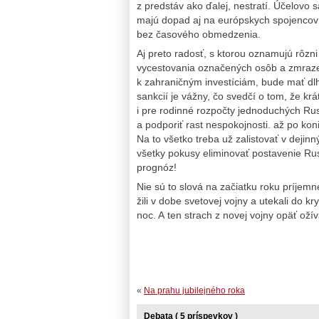
z predstáv ako ďalej, nestratí. Účelovo
majú dopad aj na európskych spojencov 
bez časového obmedzenia.
Aj preto radosť, s ktorou oznamujú rôzni
vycestovania označených osôb a zmraze
k zahraničným investíciám, bude mať d
sankcií je vážny, čo svedčí o tom, že kr
i pre rodinné rozpočty jednoduchých Ruso
a podporiť rast nespokojnosti. až po kon
Na to všetko treba už zalistovať v dejinn
všetky pokusy eliminovať postavenie Rusk
prognóz!
Nie sú to slová na začiatku roku príjem
žili v dobe svetovej vojny a utekali do 
noc. A ten strach z novej vojny opäť oží
«
Na prahu jubilejného roka
Debata ( 5 príspevkov )