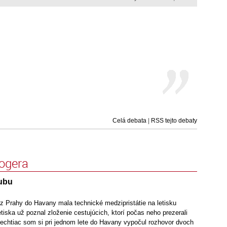
Celá debata
|
RSS tejto debaty
logera
ubu
 z Prahy do Havany mala technické medzipristátie na letisku
etiska už poznal zloženie cestujúcich, ktorí počas neho prezerali
Nechtiac som si pri jednom lete do Havany vypočul rozhovor dvoch