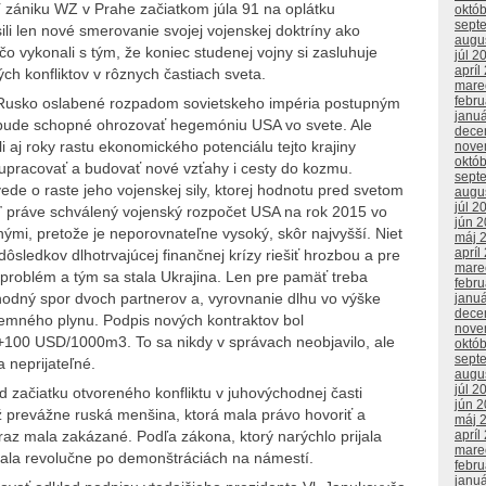
ní zániku WZ v Prahe začiatkom júla 91 na oplátku
októ
sept
li len nové smerovanie svojej vojenskej doktríny ako
augu
čo vykonali s tým, že koniec studenej vojny si zasluhuje
júl 2
apríl
ch konfliktov v rôznych častiach sveta.
mare
febr
e Rusko oslabené rozpadom sovietskeho impéria postupným
janu
ebude schopné ohrozovať hegemóniu USA vo svete. Ale
dece
i aj roky rastu ekonomického potenciálu tejto krajiny
nove
októ
lupracovať a budovať nové vzťahy i cesty do kozmu.
sept
e o raste jeho vojenskej sily, ktorej hodnotu pred svetom
augu
júl 2
ď práve schválený vojenský rozpočet USA na rok 2015 vo
jún 
mi, pretože je neporovnateľne vysoký, skôr najvyšší. Niet
máj 
apríl
dôsledkov dlhotrvajúcej finančnej krízy riešiť hrozbou a pre
mare
problém a tým sa stala Ukrajina. Len pre pamäť treba
febr
hodný spor dvoch partnerov a, vyrovnanie dlhu vo výške
janu
dece
emného plynu. Podpis nových kontraktov bol
nove
+100 USD/1000m3. To sa nikdy v správach neobjavilo, ale
októ
sept
 neprijateľné.
augu
júl 2
od začiatku otvoreného konfliktu v juhovýchodnej časti
jún 
iž prevážne ruská menšina, ktorá mala právo hovoriť a
máj 
apríl
raz mala zakázané. Podľa zákona, ktorý narýchlo prijala
mare
ovala revolučne po demonštráciách na námestí.
febr
janu