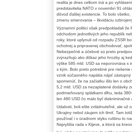
realita je dnes celkom iná a po vyhláse
predstavitelia NATO v novembri 91 ohlási
dôvod ďalšej existencie. To bolo všetko, 
zmenu smerovania – likvidáciu ozbrojený
Významní politici však predpokladali ž
odchodom jednotlivých jeho republík n
roky, ktoré uplynuli od rozpadu ZSSR bol
ochotnej a pripravenej obchodovať, spo
Nebezpečné a účelové sú preto predpoved
zvýrazňujú ako dôkaz jeho hrozby aj ke
výške 585 mld. USD sa neporovnáva s iný
s kým. Bolo preto potrebné pre riešenie 
vznik súčasného napätia nájsť zástupný 
spomenúť, že na začiatku išlo len o obc
5,2 mld. USD za nezaplatené dodávky z
podmieňovaný splátkami dlhu, teda 380
len 480 USD čo malo byť diskriminačné a
Udalosti, boli ešte zvládnuteľné, ale už 
Ukrajiny nebol záujem ich tlmiť. Tam tot
používať i v úradnom styku ruštinu to na
Najvyššia rada v Kijeve, a ktorá sa kre