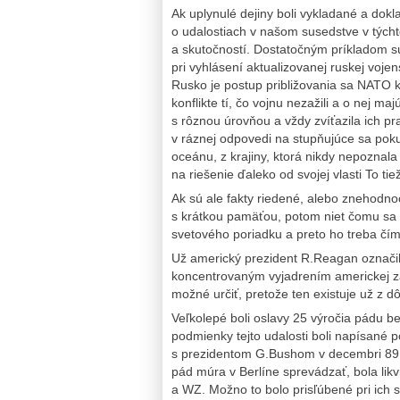
Ak uplynulé dejiny boli vykladané a d
o udalostiach v našom susedstve v týchto
a skutočností. Dostatočným príkladom sú
pri vyhlásení aktualizovanej ruskej voje
Rusko je postup približovania sa NATO
konflikte tí, čo vojnu nezažili a o nej maj
s rôznou úrovňou a vždy zvíťazila ich pr
v ráznej odpovedi na stupňujúce sa pok
oceánu, z krajiny, ktorá nikdy nepoznal
na riešenie ďaleko od svojej vlasti To tie
Ak sú ale fakty riedené, alebo znehodno
s krátkou pamäťou, potom niet čomu sa 
svetového poriadku a preto ho treba čím 
Už americký prezident R.Reagan označil 
koncentrovaným vyjadrením americkej zah
možné určiť, pretože ten existuje už z 
Veľkolepé boli oslavy 25 výročia pádu b
podmienky tejto udalosti boli napísané p
s prezidentom G.Bushom v decembri 89. 
pád múra v Berlíne sprevádzať, bola lik
a WZ. Možno to bolo prisľúbené pri ich 