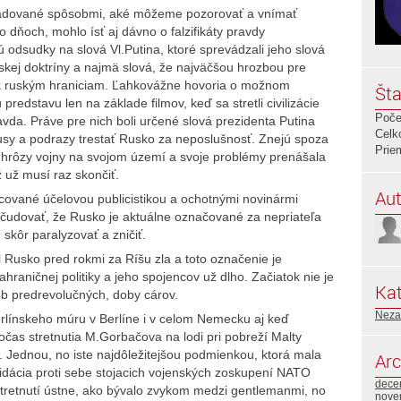
okladované spôsobmi, aké môžeme pozorovať a vnímať
 dňoch, mohlo ísť aj dávno o falzifikáty pravdy
 odsudky na slová Vl.Putina, ktoré sprevádzali jeho slová
nskej doktríny a najmä slová, že najväčšou hrozbou pre
 k ruským hraniciam. Ľahkovážne hovoria o možnom
Šta
ú predstavu len na základe filmov, keď sa stretli civilizácie
Poče
avda. Práve pre nich boli určené slová prezidenta Putina
Celk
usy a podrazy trestať Rusko za neposlušnosť. Znejú spoza
Prie
a hrôzy vojny na svojom území a svoje problémy prenášala
ž už musí raz skončiť.
Aut
cované účelovou publicistikou a ochotnými novinármi
čudovať, že Rusko je aktuálne označované za nepriateľa
skôr paralyzovať a zničiť.
Rusko pred rokmi za Ríšu zla a toto označenie je
raničnej politiky a jeho spojencov už dlho. Začiatok nie je
Kat
dôb predrevolučných, doby cárov.
Neza
erlínskeho múru v Berlíne i v celom Nemecku aj keď
očas stretnutia M.Gorbačova na lodi pri pobreží Malty
Jednou, no iste najdôležitejšou podmienkou, ktorá mala
Arc
vidácia proti sebe stojacich vojenských zoskupení NATO
dece
stretnutí ústne, ako bývalo zvykom medzi gentlemanmi, no
nove