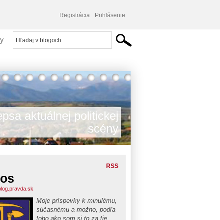
Registrácia
Prihlásenie
y
psa aktuálnej politickej
scény
RSS
los
.blog.pravda.sk
Moje príspevky k minulému,
súčasnému a možno, podľa
toho ako som si to za tie