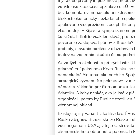
Iný, alebo prvotný impulz môže predstav
vo Vilniuse k asociačnej zmluve s EÚ. R
bez komentárov, nenastalo ani zdesenie, 
blízkosti ekonomicky nezladeného spolo
opakovane viceprezident Joseph Biden p
vlastne deje v Kijeve a sympatizantom pro
čo si želali. Boli to však len slová, pret
poverenie zastupovať pánov z Bruselu? 
protesty, stavanie barikád z dlažobných 
budov na zostrenie situácie čo sa podari
Ak za týchto okolností a pri rýchlosti s 
prinavrátení polostrova Krym Rusku so 
nemeniteľné Ale tento akt, nech ho Spo
strategický význam. Na polostrove, v me
námorná základňa pre čiernomorskú flot
Atlantiku. A keby neskôr, ako je isté v p
organizácii, potom by Rusi nestratili len 
významnej oblasti.
Existuje aj iný variant, ako likvidovať Ru
Rusku Zbignew Brzežinski, že Rusko treba
voči hegemónii USA aj v tejto časti sv
ekonomického a obranného potenciálu R