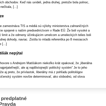
ch obchodov. Keď nás uvideli, jedna druhej, pretože bola polnoc,
nečkala, [...]
aze
ne zamestnáva TIS a médiá sú výlohy ministerstva zahraničných
ie spojené s našim predsedníctvom v Rade EÚ. Že boli vysoké a
ý limit a že odmeny účinkujúcim umelcom a umeleckých telies boli
nej dohody, naviac. Zistila to mladá referentka po 8 mesiacoch
 [...]
tišák nepýtal
hovore s Andrejom Matišákom niekoľko krát opakoval, že „liberálna
ajprijateľnejší, ale aj najdôstojnejší politický systém“ Je to jeho
e aj preto, že prívlastok, liberálny má z pohľadu politológov
očenský systém novšie determinovať, ako slobodnú, od slova
 predplatné
Pravda