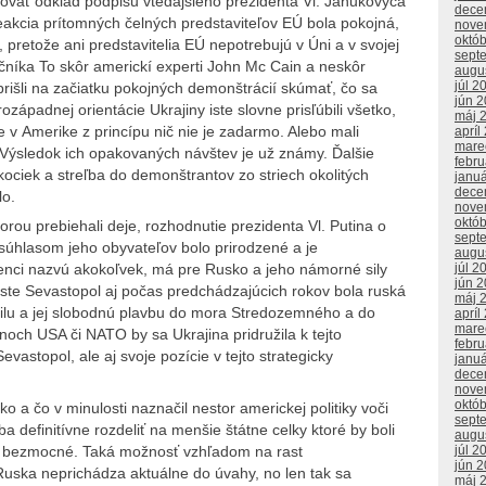
ovať odklad podpisu vtedajšieho prezidenta Vl. Janukovyča
dece
eakcia prítomných čelných predstaviteľov EÚ bola pokojná,
nove
októ
pretože ani predstavitelia EÚ nepotrebujú v Úni a v svojej
sept
čníka To skôr americkí experti John Mc Cain a neskôr
augu
júl 2
rišli na začiatku pokojných demonštrácií skúmať, čo sa
jún 
západnej orientácie Ukrajiny iste slovne prisľúbili všetko,
máj 
ože v Amerike z princípu nič nie je zadarmo. Alebo mali
apríl
mare
Výsledok ich opakovaných návštev je už známy. Ďalšie
febr
kociek a streľba do demonštrantov zo striech okolitých
janu
dece
lo.
nove
októ
ktorou prebiehali deje, rozhodnutie prezidenta Vl. Putina o
sept
súhlasom jeho obyvateľov bolo prirodzené a je
augu
júl 2
jenci nazvú akokoľvek, má pre Rusko a jeho námorné sily
jún 
ste Sevastopol aj počas predchádzajúcich rokov bola ruská
máj 
ilu a jej slobodnú plavbu do mora Stredozemného a do
apríl
mare
lánoch USA či NATO by sa Ukrajina pridružila k tejto
febr
Sevastopol, ale aj svoje pozície v tejto strategicky
janu
dece
nove
októ
sko a čo v minulosti naznačil nestor americkej politiky voči
sept
 definitívne rozdeliť na menšie štátne celky ktoré by boli
augu
eta bezmocné. Taká možnosť vzhľadom na rast
júl 2
jún 
uska neprichádza aktuálne do úvahy, no len tak sa
máj 