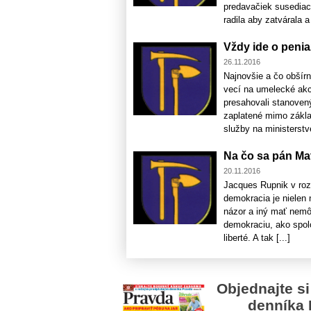
predavačiek susediaci
radila aby zatvárala a 
Vždy ide o peni
26.11.2016
Najnovšie a čo obšír
vecí na umelecké akc
presahovali stanoven
zaplatené mimo základ
služby na ministerstve
Na čo sa pán Ma
20.11.2016
Jacques Rupnik v roz
demokracia je nielen n
názor a iný mať nemôž
demokraciu, ako spol
liberté. A tak [...]
Objednajte si
denníka 