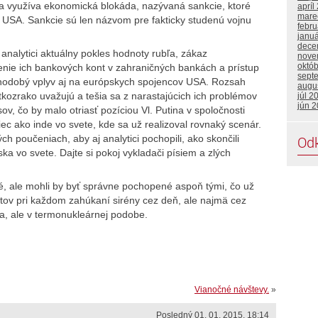
 sa využíva ekonomická blokáda, nazývaná sankcie, ktoré
apríl
mare
USA. Sankcie sú len názvom pre fakticky studenú vojnu
febru
janu
dece
 analytici aktuálny pokles hodnoty rubľa, zákaz
nove
októ
nie ich bankových kont v zahraničných bankách a prístup
sept
lhodobý vplyv aj na európskych spojencov USA. Rozsah
augu
átkozrako uvažujú a tešia sa z narastajúcich ich problémov
júl 2
jún 
v, čo by malo otriasť pozíciou Vl. Putina v spoločnosti
iec ako inde vo svete, kde sa už realizoval rovnaký scenár.
ých poučeniach, aby aj analytici pochopili, ako skončili
Od
a vo svete. Dajte si pokoj vykladači písiem a zlých
né, ale mohli by byť správne pochopené aspoň tými, čo už
krytov pri každom zahúkaní sirény cez deň, ale najmä cez
va, ale v termonukleárnej podobe.
Vianočné návštevy.
»
Posledný 01. 01. 2015, 18:14