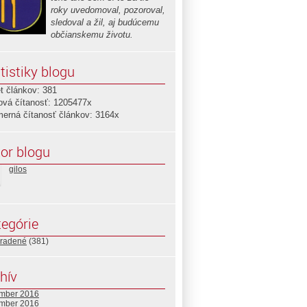
roky uvedomoval, pozoroval,
sledoval a žil, aj budúcemu
občianskemu životu.
tistiky blogu
t článkov: 381
ová čítanosť: 1205477x
merná čítanosť článkov: 3164x
or blogu
gilos
egórie
radené
(381)
hív
mber 2016
mber 2016