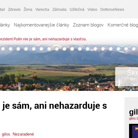
tail
Zdravie
Žena
Varecha
Záhrada
Užitočná
Video
DefenceNews
lánky
Najkomentovanejšie články
Zoznam blogov
Komerčné blog
ezident Putin nie je sám, ani nehazarduje s vlasťou.
Ske
 je sám, ani nehazarduje s
gi
gilos
,
gilos
,
Nezaradené