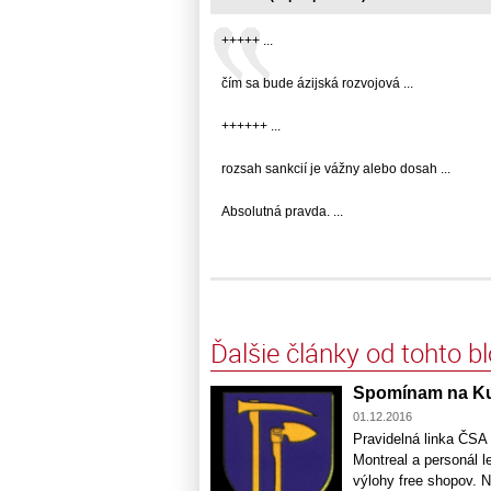
+++++ ...
čím sa bude ázijská rozvojová ...
++++++ ...
rozsah sankcií je vážny alebo dosah ...
Absolutná pravda. ...
Ďalšie články od tohto b
Spomínam na K
01.12.2016
Pravidelná linka ČSA
Montreal a personál l
výlohy free shopov. 