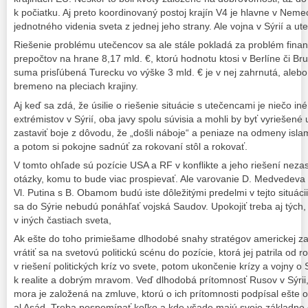
k počiatku. Aj preto koordinovaný postoj krajín V4 je hlavne v Nemec
jednotného videnia sveta z jednej jeho strany. Ale vojna v Sýrií a ute
Riešenie problému utečencov sa ale stále pokladá za problém fina
prepočtov na hrane 8,17 mld. €, ktorú hodnotu ktosi v Berlíne či Brus
suma prisľúbená Turecku vo výške 3 mld. € je v nej zahrnutá, alebo
bremeno na pleciach krajiny.
Aj keď sa zdá, že úsilie o riešenie situácie s utečencami je niečo in
extrémistov v Sýrií, oba javy spolu súvisia a mohli by byť vyriešen
zastaviť boje z dôvodu, že „došli náboje“ a peniaze na odmeny isl
a potom si pokojne sadnúť za rokovaní stôl a rokovať.
V tomto ohľade sú pozície USA a RF v konflikte a jeho riešení nezas
otázky, komu to bude viac prospievať. Ale varovanie D. Medvedeva 
Vl. Putina s B. Obamom budú iste dôležitými predelmi v tejto situ
sa do Sýrie nebudú ponáhľať vojská Saudov. Upokojiť treba aj tých, 
v iných častiach sveta,
Ak ešte do toho primiešame dlhodobé snahy stratégov americkej zah
vrátiť sa na svetovú politickú scénu do pozície, ktorá jej patrila od
v riešení politických kríz vo svete, potom ukončenie krízy a vojny o
k realite a dobrým mravom. Veď dlhodobá prítomnosť Rusov v Sýri
mora je založená na zmluve, ktorú o ich prítomnosti podpísal ešte o
al Asád. Treba pospomínať koľko a kde všade majú svoje základne 