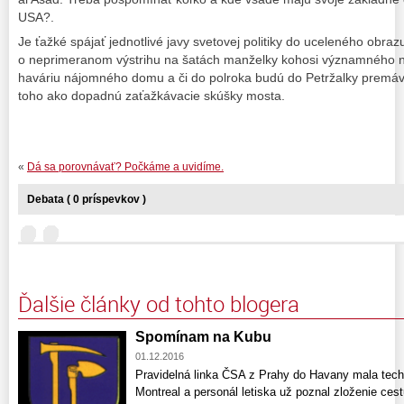
USA?.
Je ťažké spájať jednotlivé javy svetovej politiky do uceleného obrazu
o neprimeranom výstrihu na šatách manželky kohosi významného na 
haváriu nájomného domu a či do polroka budú do Petržalky premáv
toho ako dopadnú zaťažkávacie skúšky mosta.
«
Dá sa porovnávať? Počkáme a uvidíme.
Debata ( 0 príspevkov )
Ďalšie články od tohto blogera
Spomínam na Kubu
01.12.2016
Pravidelná linka ČSA z Prahy do Havany mala techn
Montreal a personál letiska už poznal zloženie cest