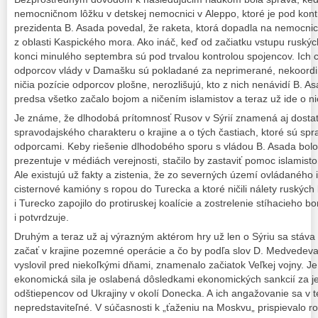
nemocničnom lôžku v detskej nemocnici v Aleppo, ktoré je pod kon
prezidenta B. Asada povedal, že raketa, ktorá dopadla na nemocnic
z oblasti Kaspického mora. Ako ináč, keď od začiatku vstupu ruských
konci minulého septembra sú pod trvalou kontrolou spojencov. Ich c
odporcov vlády v Damašku sú pokladané za neprimerané, nekoordi
ničia pozície odporcov plošne, nerozlišujú, kto z nich nenávidí B. As
predsa všetko začalo bojom a ničením islamistov a teraz už ide o ni
Je známe, že dlhodobá prítomnosť Rusov v Sýrií znamená aj dostat
spravodajského charakteru o krajine a o tých častiach, ktoré sú spr
odporcami. Keby riešenie dlhodobého sporu s vládou B. Asada bolo
prezentuje v médiách verejnosti, stačilo by zastaviť pomoc islamis
Ale existujú už fakty a zistenia, že zo severných území ovládaného
cisternové kamióny s ropou do Turecka a ktoré ničili nálety ruskýc
i Turecko zapojilo do protiruskej koalície a zostrelenie stíhacieho b
i potvrdzuje.
Druhým a teraz už aj výrazným aktérom hry už len o Sýriu sa stáva
začať v krajine pozemné operácie a čo by podľa slov D. Medvedeva
vyslovil pred niekoľkými dňami, znamenalo začiatok Veľkej vojny. Je 
ekonomická sila je oslabená dôsledkami ekonomických sankcií za 
odštiepencov od Ukrajiny v okolí Donecka. A ich angažovanie sa v te
nepredstaviteľné. V súčasnosti k „ťaženiu na Moskvu„ prispievalo 