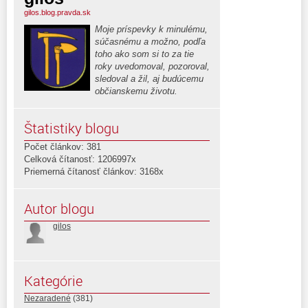
gilos.blog.pravda.sk
Moje príspevky k minulému,
súčasnému a možno, podľa
toho ako som si to za tie
roky uvedomoval, pozoroval,
sledoval a žil, aj budúcemu
občianskemu životu.
Štatistiky blogu
Počet článkov: 381
Celková čítanosť: 1206997x
Priemerná čítanosť článkov: 3168x
Autor blogu
gilos
Kategórie
Nezaradené
(381)