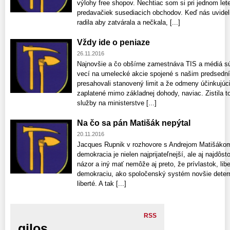
výlohy free shopov. Nechtiac som si pri jednom le
predavačiek susediacich obchodov. Keď nás uvideli,
radila aby zatvárala a nečkala, [...]
Vždy ide o peniaze
26.11.2016
Najnovšie a čo obšírne zamestnáva TIS a médiá sú
vecí na umelecké akcie spojené s našim predsedn
presahovali stanovený limit a že odmeny účinkujú
zaplatené mimo základnej dohody, naviac. Zistila 
služby na ministerstve [...]
Na čo sa pán Matišák nepýtal
20.11.2016
Jacques Rupnik v rozhovore s Andrejom Matišákom n
demokracia je nielen najprijateľnejší, ale aj najdôst
názor a iný mať nemôže aj preto, že prívlastok, lib
demokraciu, ako spoločenský systém novšie determ
liberté. A tak [...]
RSS
gilos