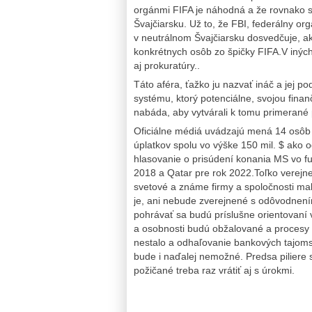
orgánmi FIFA je náhodná a že rovnako sn
Švajčiarsku. Už to, že FBI, federálny o
v neutrálnom Švajčiarsku dosvedčuje, ak
konkrétnych osôb zo špičky FIFA.V iný
aj prokuratúry..
Táto aféra, ťažko ju nazvať ináč a jej 
systému, ktorý potenciálne, svojou fina
nabáda, aby vytvárali k tomu primerané p
Oficiálne médiá uvádzajú mená 14 osôb 
úplatkov spolu vo výške 150 mil. $ ako
hlasovanie o prisúdení konania MS vo fut
2018 a Qatar pre rok 2022.Toľko verejne 
svetové a známe firmy a spoločnosti ma
je, ani nebude zverejnené s odôvodnením
pohrávať sa budú príslušne orientovaní v
a osobnosti budú obžalované a procesy s
nestalo a odhaľovanie bankových tajoms
bude i naďalej nemožné. Predsa piliere 
požičané treba raz vrátiť aj s úrokmi.