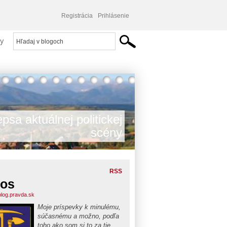
Registrácia
Prihlásenie
y
psa aktuálnej politickej
scény
RSS
los
.blog.pravda.sk
Moje príspevky k minulému,
súčasnému a možno, podľa
toho ako som si to za tie