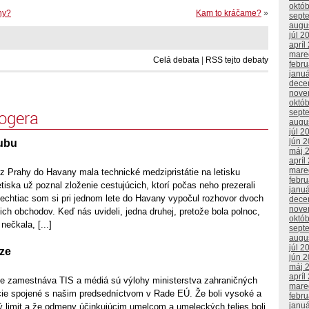
októ
ny?
Kam to kráčame?
»
sept
augu
júl 2
apríl
mare
Celá debata
|
RSS tejto debaty
febr
janu
dece
nove
októ
logera
sept
augu
júl 2
jún 
ubu
máj 
apríl
mare
 z Prahy do Havany mala technické medzipristátie na letisku
febr
etiska už poznal zloženie cestujúcich, ktorí počas neho prezerali
janu
Nechtiac som si pri jednom lete do Havany vypočul rozhovor dvoch
dece
nove
ch obchodov. Keď nás uvideli, jedna druhej, pretože bola polnoc,
októ
nečkala, [...]
sept
augu
júl 2
aze
jún 
máj 
apríl
ne zamestnáva TIS a médiá sú výlohy ministerstva zahraničných
mare
ie spojené s našim predsedníctvom v Rade EÚ. Že boli vysoké a
febr
janu
ý limit a že odmeny účinkujúcim umelcom a umeleckých telies boli