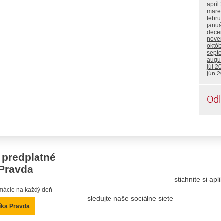
apríl
mare
febru
janu
dece
nove
októ
sept
augu
júl 2
jún 
Od
 predplatné
Pravda
stiahnite si ap
ormácie na každý deň
sledujte naše sociálne siete
íka Pravda