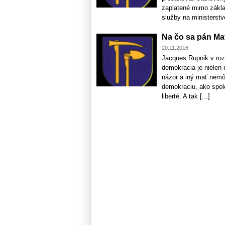
zaplatené mimo základ
služby na ministerstve
Na čo sa pán Ma
20.11.2016
Jacques Rupnik v roz
demokracia je nielen n
názor a iný mať nemôž
demokraciu, ako spol
liberté. A tak [...]