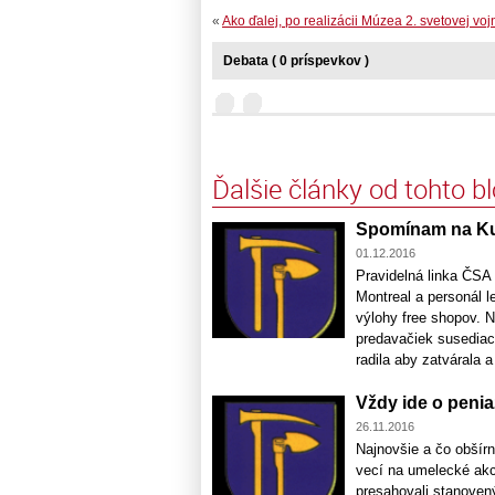
«
Ako ďalej, po realizácii Múzea 2. svetovej voj
Debata ( 0 príspevkov )
Ďalšie články od tohto b
Spomínam na K
01.12.2016
Pravidelná linka ČSA
Montreal a personál l
výlohy free shopov. 
predavačiek susediaci
radila aby zatvárala a 
Vždy ide o peni
26.11.2016
Najnovšie a čo obšír
vecí na umelecké akc
presahovali stanoven