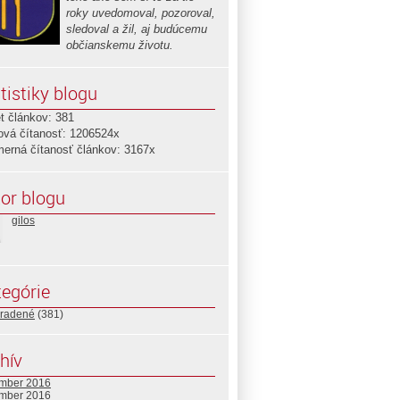
roky uvedomoval, pozoroval,
sledoval a žil, aj budúcemu
občianskemu životu.
tistiky blogu
t článkov: 381
ová čítanosť: 1206524x
merná čítanosť článkov: 3167x
or blogu
gilos
egórie
radené
(381)
hív
mber 2016
mber 2016