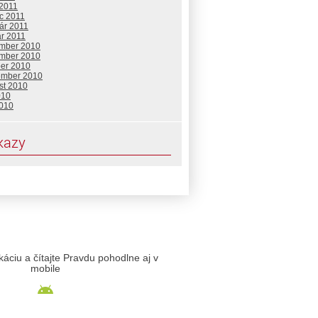
 2011
c 2011
ár 2011
ár 2011
mber 2010
mber 2010
ber 2010
ember 2010
st 2010
010
2010
kazy
likáciu a čítajte Pravdu pohodlne aj v
mobile