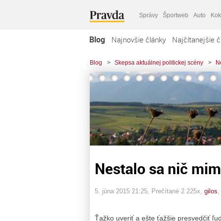
Správy
Športweb
Auto
Kok
Blog
Najnovšie články
Najčítanejšie č
Blog
>
Skepsa aktuálnej politickej scény
>
N
Nestalo sa nič mim
5. júna 2015 21:25
, Prečítané 2 225x,
gilos
Ťažko uveriť a ešte ťažšie presvedčiť ľud