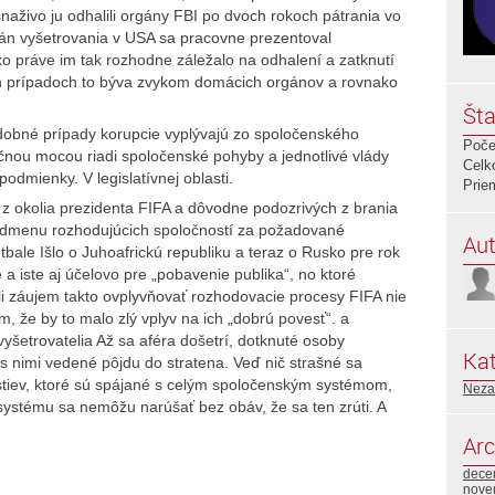
aživo ju odhalili orgány FBI po dvoch rokoch pátrania vo
rgán vyšetrovania v USA sa pracovne prezentoval
o práve im tak rozhodne záležalo na odhalení a zatknutí
ch prípadoch to býva zvykom domácich orgánov a rovnako
Šta
podobné prípady korupcie vyplývajú zo spoločenského
Poče
nčnou mocou riadi spoločenské pohyby a jednotlivé vlády
Celk
odmienky. V legislatívnej oblasti.
Prie
z okolia prezidenta FIFA a dôvodne podozrivých z brania
 odmenu rozhodujúcich spoločností za požadované
Aut
bale Išlo o Juhoafrickú republiku a teraz o Rusko pre rok
a iste aj účelovo pre „pobavenie publika“, no ktoré
li záujem takto ovplyvňovať rozhodovacie procesy FIFA nie
, že by to malo zlý vplyv na ich „dobrú povesť“. a
yšetrovatelia Až sa aféra došetrí, dotknuté osoby
Kat
 nimi vedené pôjdu do stratena. Veď nič strašné sa
tiev, ktoré sú spájané s celým spoločenským systémom,
Neza
systému sa nemôžu narúšať bez obáv, že sa ten zrúti. A
Arc
dece
nove