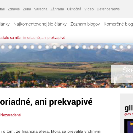
tail
Zdravie
Žena
Varecha
Záhrada
Užitočná
Video
DefenceNews
lánky
Najkomentovanejšie články
Zoznam blogov
Komerčné blog
estalo sa nič mimoriadné, ani prekvapivé
Ske
oriadné, ani prekvapivé
gi
gilos
,
Nezaradené
í o tom, že finančná aféra, ktorá sa prevalila vrchnými