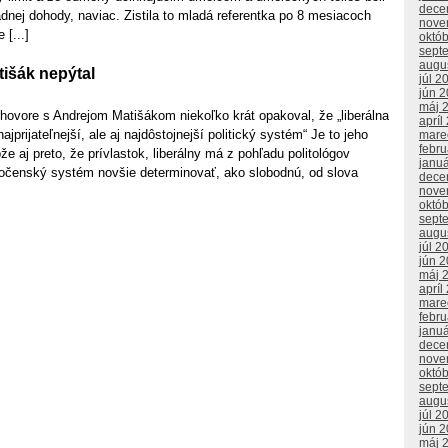
dece
nej dohody, naviac. Zistila to mladá referentka po 8 mesiacoch
nove
 [...]
októ
sept
augu
tišák nepýtal
júl 2
jún 
máj 
hovore s Andrejom Matišákom niekoľko krát opakoval, že „liberálna
apríl
ajprijateľnejší, ale aj najdôstojnejší politický systém“ Je to jeho
mare
febr
e aj preto, že prívlastok, liberálny má z pohľadu politológov
janu
očenský systém novšie determinovať, ako slobodnú, od slova
dece
nove
októ
sept
augu
júl 2
jún 
máj 
apríl
mare
febr
janu
dece
nove
októ
sept
augu
júl 2
jún 
máj 