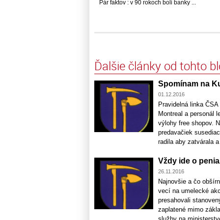
Pár faktov : v 90 rokoch boli banky ...
Ďalšie články od tohto b
Spomínam na K
01.12.2016
Pravidelná linka ČSA
Montreal a personál l
výlohy free shopov. 
predavačiek susediaci
radila aby zatvárala a 
Vždy ide o peni
26.11.2016
Najnovšie a čo obšír
vecí na umelecké akc
presahovali stanoven
zaplatené mimo základ
služby na ministerstve