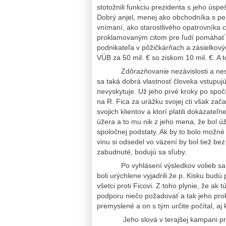
stotožnili funkciu prezidenta s jeho ús
Dobrý anjel, menej ako obchodníka s p
vnímaní, ako starostlivého opatrovníka
proklamovaným citom pre ľudí pomáhať z
podnikateľa v pôžičkárňach a zásielko
VÚB za 50 mil. € so ziskom 10 mil. €. A t
Zdôrazňovanie nezávislosti a nestraní
sa taká dobrá vlastnosť človeka vstupuj
nevyskytuje. Už jeho prvé kroky po spoč
na R. Fica za urážku svojej cti však zač
svojich klientov a ktorí platili dokázate
úžera a to mu nik z jeho mena, že bol ú
spoločnej podstaty. Ak by to bolo možné 
vinu si odsedel vo väzení by bol tiež bez 
zabudnuté, bodujú sa sľuby.
Po vyhlásení výsledkov volieb sa už p
boli urýchlene vyjadrili že p. Kisku bud
všetci proti Ficovi. Z toho plynie, že ak
podporu niečo požadovať a tak jeho prok
premyslené a on s tým určite počítal, aj
Jeho slová v terajšej kampani pri vy