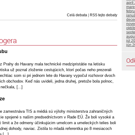
apríl
mare
febru
Celá debata
|
RSS tejto debaty
janu
dece
nove
októ
sept
augu
logera
júl 2
jún 
ubu
Od
 z Prahy do Havany mala technické medzipristátie na letisku
etiska už poznal zloženie cestujúcich, ktorí počas neho prezerali
Nechtiac som si pri jednom lete do Havany vypočul rozhovor dvoch
ch obchodov. Keď nás uvideli, jedna druhej, pretože bola polnoc,
nečkala, [...]
aze
ne zamestnáva TIS a médiá sú výlohy ministerstva zahraničných
ie spojené s našim predsedníctvom v Rade EÚ. Že boli vysoké a
ý limit a že odmeny účinkujúcim umelcom a umeleckých telies boli
nej dohody, naviac. Zistila to mladá referentka po 8 mesiacoch
 [...]