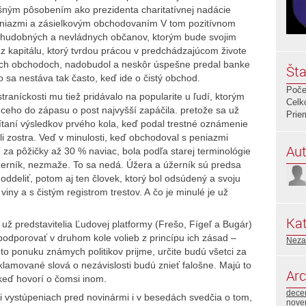
pešným pôsobením ako prezidenta charitatívnej nadácie
eniazmi a zásielkovým obchodovaním V tom pozitívnom
 chudobných a nevládnych občanov, ktorým bude svojim
 kapitálu, ktorý tvrdou prácou v predchádzajúcom živote
vých obchodoch, nadobudol a neskôr úspešne predal banke
Šta
o sa nestáva tak často, keď ide o čistý obchod.
Poče
ckosti mu tiež pridávalo na popularite u ľudí, ktorým
Celk
úceho do zápasu o post najvyšší zapáčila. pretože sa už
Prie
ítaní výsledkov prvého kola, keď podal trestné oznámenie
ali zostra. Veď v minulosti, keď obchodoval s peniazmi
Aut
ľne za pôžičky až 30 % naviac, bola podľa starej terminológie
žerník, nezmaže. To sa nedá. Úžera a úžerník sú predsa
oddeliť, potom aj ten človek, ktorý bol odsúdený a svoju
viny a s čistým registrom trestov. A čo je minulé je už
Kat
redstavitelia Ľudovej platformy (Frešo, Fígeľ a Bugár)
ú podporovať v druhom kole volieb z princípu ich zásad –
Neza
 túto ponuku známych politikov prijme, určite budú všetci za
lamované slová o nezávislosti budú znieť falošne. Majú to
Arc
 keď hovorí o čomsi inom.
dece
stúpeniach pred novinármi i v besedách svedčia o tom,
nove