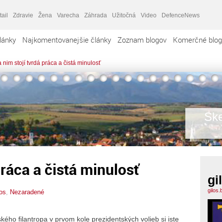
tail
Zdravie
Žena
Varecha
Záhrada
Užitočná
Video
DefenceNews
lánky
Najkomentovanejšie články
Zoznam blogov
Komerčné blog
 nim stojí tvrdá práca a čistá minulosť
Ske
práca a čistá minulosť
gi
gilos
los
,
Nezaradené
 filantropa v prvom kole prezidentských volieb si iste