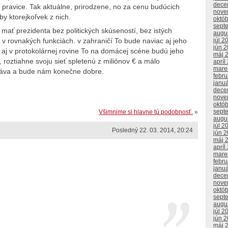
dece
pravice. Tak aktuálne, prirodzene, no za cenu budúcich
nove
y ktorejkoľvek z nich.
októ
sept
prezidenta bez politických skúseností, bez istých
augu
júl 2
 rovnakých funkciách. v zahraničí To bude naviac aj jeho
jún 
k aj v protokolárnej rovine To na domácej scéne budú jeho
máj 
 roztiahne svoju sieť spletenú z miliónov € a málo
apríl
mare
zdáva a bude nám konečne dobre.
febr
janu
dece
nove
októ
sept
Všimnime si hlavne tú podobnosť.
»
augu
júl 2
Posledný 22. 03. 2014, 20:24
jún 
máj 
apríl
mare
febr
janu
dece
nove
októ
sept
augu
júl 2
jún 
máj 