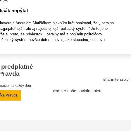
tišák nepýtal
hovore s Andrejom Matišákom niekoľko krát opakoval, že „liberálna
ajprijateľnejší, ale aj najdôstojnejší politický systém“ Je to jeho
e aj preto, že prívlastok, liberálny má z pohľadu politológov
očenský systém novšie determinovať, ako slobodnú, od slova
 predplatné
Pravda
stiahnite si ap
ormácie na každý deň
sledujte naše sociálne siete
íka Pravda