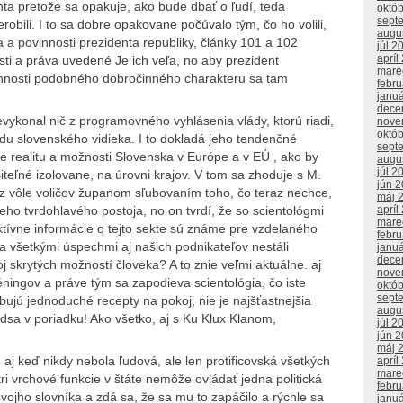
ta pretože sa opakuje, ako bude dbať o ľudí, teda
októ
sept
erobili. I to sa dobre opakovane počúvalo tým, čo ho volili,
augu
áva a povinnosti prezidenta republiky, články 101 a 102
júl 2
apríl
ti a práva uvedené Je ich veľa, no aby prezident
mare
činnosti podobného dobročinného charakteru sa tam
febr
janu
dece
nal nič z programovného vyhlásenia vlády, ktorú riadi,
nove
októ
du slovenského vidieka. I to dokladá jeho tendenčné
sept
je realitu a možnosti Slovenska v Európe a v EÚ , ako by
augu
júl 2
iteľné izolovane, na úrovni krajov. V tom sa zhoduje s M.
jún 
sa z vôle voličov županom sľubovaním toho, čo teraz nechce,
máj 
apríl
jeho tvrdohlavého postoja, no on tvrdí, že so scientológmi
mare
tívne informácie o tejto sekte sú známe pre vzdelaného
febr
 za všetkými úspechmi aj našich podnikateľov nestáli
janu
dece
oj skrytých možností človeka? A to znie veľmi aktuálne. aj
nove
réningov a práve tým sa zapodieva scientológia, čo iste
októ
sept
bujú jednoduché recepty na pokoj, nie je najšťastnejšia
augu
edsa v poriadku! Ako všetko, aj s Ku Klux Klanom,
júl 2
jún 
máj 
keď nikdy nebola ľudová, ale len protificovská všetkých
apríl
mare
tri vrchové funkcie v štáte nemôže ovládať jedna politická
febr
svojho slovníka a zdá sa, že sa mu to zapáčilo a rýchle sa
janu