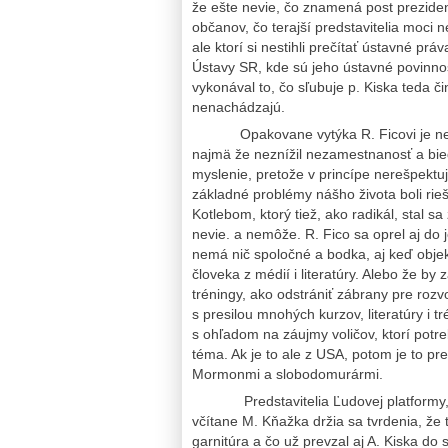
že ešte nevie, čo znamená post preziden
občanov, čo terajší predstavitelia moci n
ale ktorí si nestihli prečítať ústavné pr
Ústavy SR, kde sú jeho ústavné povinnos
vykonával to, čo sľubuje p. Kiska teda 
nenachádzajú.
Opakovane vytýka R. Ficovi je nevyko
najmä že neznížil nezamestnanosť a bie
myslenie, pretože v princípe nerešpektu
základné problémy nášho života boli rieš
Kotlebom, ktorý tiež, ako radikál, stal 
nevie. a nemôže. R. Fico sa oprel aj do 
nemá nič spoločné a bodka, aj keď objek
človeka z médií i literatúry. Alebo že by
tréningy, ako odstrániť zábrany pre rozv
s presilou mnohých kurzov, literatúry i t
s ohľadom na záujmy voličov, ktorí potre
téma. Ak je to ale z USA, potom je to pr
Mormonmi a slobodomurármi.
Predstavitelia Ľudovej platformy, aj 
včítane M. Kňažka držia sa tvrdenia, že 
garnitúra a čo už prevzal aj A. Kiska do 