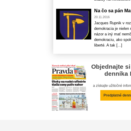
Na čo sa pán Ma
20.11.2016
Jacques Rupnik v roz
demokracia je nielen n
názor a iný mať nemôž
demokraciu, ako spol
liberté. A tak [...]
Objednajte si
denníka 
a získajte užitočné inf
Predplatné denn