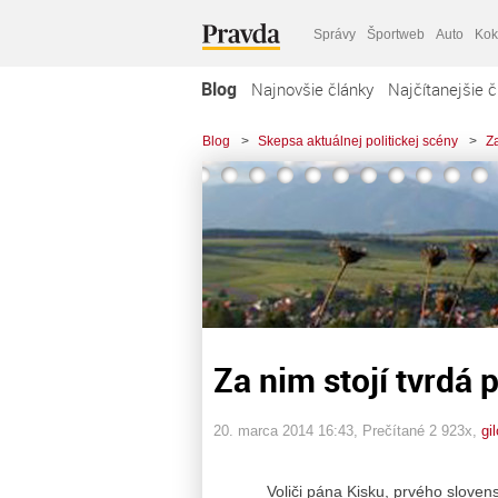
Správy
Športweb
Auto
Kok
Blog
Najnovšie články
Najčítanejšie č
Blog
>
Skepsa aktuálnej politickej scény
>
Za
Za nim stojí tvrdá 
20. marca 2014 16:43
, Prečítané 2 923x,
gi
Voliči pána Kisku, prvého slovenského