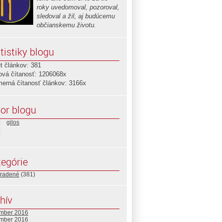
roky uvedomoval, pozoroval,
sledoval a žil, aj budúcemu
občianskemu životu.
tistiky blogu
t článkov: 381
ová čítanosť: 1206068x
merná čítanosť článkov: 3166x
or blogu
gilos
egórie
radené
(381)
hív
mber 2016
mber 2016