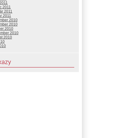
 2011
c 2011
ár 2011
ár 2011
mber 2010
mber 2010
ber 2010
ember 2010
st 2010
010
2010
kazy