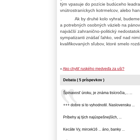
tým vpasuje do pozície budúceho leadra 
vnútrostraníckych kotrmelcov, alebo hanb
Ak by druhé kolo vyhral, budeme mať 
a potrebných osobných väzieb na pánov v
najväčší zahranično-politický nedostato
sympatizanti znášať ľahko, veď nad nimi,
kvalifikovaných sľubov, ktoré smelo ro
«
Ako chytiť ruského medveďa za uši?
Debata ( 5 príspevkov )
Špinavosť úroku, je známa tisícročia,... ...
+++ dobre si to vyhodnotil. Naslovensku ...
Príbehy aj tých najúspešnejších, ...
Kecáte Vy, mircek16 ... áno, banky ...