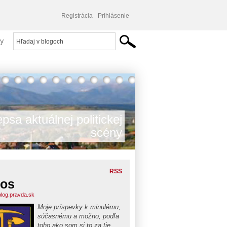
Registrácia
Prihlásenie
y
psa aktuálnej politickej
scény
RSS
los
.blog.pravda.sk
Moje príspevky k minulému,
súčasnému a možno, podľa
toho ako som si to za tie