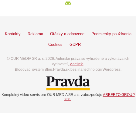
Kontakty
Reklama
Otázky a odpovede
Podmienky používania
Cookies
GDPR
© OUR MEDIA SR a. s. 2026. Autorské práva sú vyhradené a vykonáva ich
vydavateľ,
viac info
.
Blogovací systém Blog.Pravda.sk beží na technológií Wordpress.
Kompletný video servis pre OUR MEDIA SR a.s. zabezpečuje
ARBERTO GROUP
s.r.o.
.