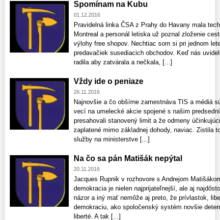
Spomínam na Kubu
01.12.2016
Pravidelná linka ČSA z Prahy do Havany mala techn
Montreal a personál letiska už poznal zloženie cest
výlohy free shopov. Nechtiac som si pri jednom le
predavačiek susediacich obchodov. Keď nás uvideli,
radila aby zatvárala a nečkala, [...]
Vždy ide o peniaze
26.11.2016
Najnovšie a čo obšírne zamestnáva TIS a médiá sú
vecí na umelecké akcie spojené s našim predsedn
presahovali stanovený limit a že odmeny účinkujú
zaplatené mimo základnej dohody, naviac. Zistila 
služby na ministerstve [...]
Na čo sa pán Matišák nepýtal
20.11.2016
Jacques Rupnik v rozhovore s Andrejom Matišákom n
demokracia je nielen najprijateľnejší, ale aj najdôst
názor a iný mať nemôže aj preto, že prívlastok, lib
demokraciu, ako spoločenský systém novšie determ
liberté. A tak [...]