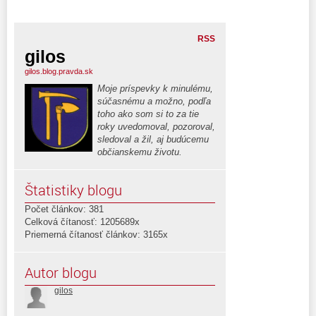
RSS
gilos
gilos.blog.pravda.sk
Moje príspevky k minulému,
súčasnému a možno, podľa
toho ako som si to za tie
roky uvedomoval, pozoroval,
sledoval a žil, aj budúcemu
občianskemu životu.
Štatistiky blogu
Počet článkov: 381
Celková čítanosť: 1205689x
Priemerná čítanosť článkov: 3165x
Autor blogu
gilos