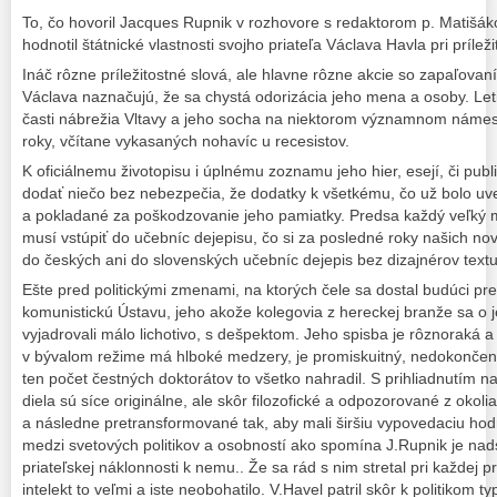
To, čo hovoril Jacques Rupnik v rozhovore s redaktorom p. Matišák
hodnotil štátnické vlastnosti svojho priateľa Václava Havla pri príleži
Ináč rôzne príležitostné slová, ale hlavne rôzne akcie so zapaľovan
Václava naznačujú, že sa chystá odorizácia jeho mena a osoby. Leti
časti nábrežia Vltavy a jeho socha na niektorom významnom námest
roky, včítane vykasaných nohavíc u recesistov.
K oficiálnemu životopisu i úplnému zoznamu jeho hier, esejí, či publi
dodať niečo bez nebezpečia, že dodatky k všetkému, čo už bolo u
a pokladané za poškodzovanie jeho pamiatky. Predsa každý veľký 
musí vstúpiť do učebníc dejepisu, čo si za posledné roky našich nov
do českých ani do slovenských učebníc dejepis bez dizajnérov textu
Ešte pred politickými zmenami, na ktorých čele sa dostal budúci pre
komunistickú Ústavu, jeho akože kolegovia z hereckej branže sa o 
vyjadrovali málo lichotivo, s dešpektom. Jeho spisba je rôznoraká 
v bývalom režime má hlboké medzery, je promiskuitný, nedokončený.
ten počet čestných doktorátov to všetko nahradil. S prihliadnutím n
diela sú síce originálne, ale skôr filozofické a odpozorované z oko
a následne pretransformované tak, aby mali širšiu vypovedaciu hodn
medzi svetových politikov a osobností ako spomína J.Rupnik je na
priateľskej náklonnosti k nemu.. Že sa rád s nim stretal pri každej pr
intelekt to veľmi a iste neobohatilo. V.Havel patril skôr k politikom t