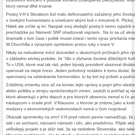
ktorý nemal dlhé trvanie
Postoj V.H k Slovákom bol málo definovateľný zaťažený jeho život
s českými humanistami a umelcami akými boli v minulosti K. Plicka, J
Hálek ale určite aj iní. Naopak svoj vtedajší postoj k nemu vyjadrili 
prechádzke po Námestí SNP ohadzovali vajciami.. Na to sa už akos
dramatik v tom čase i politik musel zniesť i tento výraz privítania 
W.Churchilla s výrazným symbolom prstov ruky v tvare V.
Nikdy sa nebudeme môcť dozvedieť o skutočných príčinách jeho rý
v základne etickej podobe, že “išlo o zlyhanie životne dôležitých fun
To v USA, ktoré mal tak rád, jeden bývalý prezident ukazoval div
operovali na slepé črevo. Jeden pohotový redaktor k tomu dodal, že 
operovaný na odstránenie hemoroidov, to by bol iný príbeh a podív
Zvláštnej zmienky síce až na koniec tejto správy a popri jeho vlast
alebo politika a strojcu spoločenských zmien, zaslúži si pohľad aj 
ktoré absentujú v jeho dejoch a pre ktorých absenciu nemal si čo 
nástupcom v úrade prof. V.Klausom, o ktorom je známe,(ako a kom
medzery v ekonomických vedomostiach nemá o čom rozprávať.
Okázalé spomienky na smrť V.H pred rokom pevne nasvedčujú, že j
isté i so sochami, názvami námestí i ulíc, ako predohrou. Pôjde ako
veľkolepý projekt a je skôr isté, že sa nedotkne Slovenska. ako ta