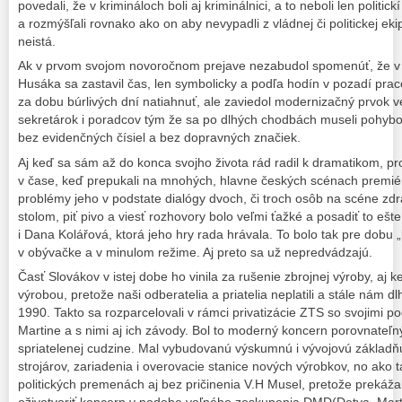
povedali, že v krimináloch boli aj kriminálnici, a to neboli len politic
a rozmýšľali rovnako ako on aby nevypadli z vládnej či politickej ek
neistá.
Ak v prvom svojom novoročnom prejave nezabudol spomenúť, že v ka
Husáka sa zastavil čas, len symbolicky a podľa hodín v pozadí prac
za dobu búrlivých dní natiahnuť, ale zaviedol modernizačný prvok v
sekretárok i poradcov tým že sa po dlhých chodbách museli pohyb
bez evidenčných čísiel a bez dopravných značiek.
Aj keď sa sám až do konca svojho života rád radil k dramatikom, pr
v čase, keď prepukali na mnohých, hlavne českých scénach premiéry
problémy jeho v podstate dialógy dvoch, či troch osôb na scéne zdr
stolom, piť pivo a viesť rozhovory bolo veľmi ťažké a posadiť to ešt
i Dana Kolářová, ktorá jeho hry rada hrávala. To bolo tak pre dobu 
v obývačke a v minulom režime. Aj preto sa už nepredvádzajú.
Časť Slovákov v istej dobe ho vinila za rušenie zbrojnej výroby, aj k
výrobou, pretože naši odberatelia a priatelia neplatili a stále nám d
1990. Takto sa rozparcelovali v rámci privatizácie ZTS so svojimi po
Martine a s nimi aj ich závody. Bol to moderný koncern porovnateľný
spriatelenej cudzine. Mal vybudovanú výskumnú i vývojovú základ
strojárov, zariadenia i overovacie stanice nových výrobkov, no ako 
politických premenách aj bez pričinenia V.H Musel, pretože prekáža
oživotvoriť koncern v podobe voľného zoskupenia DMD(Detva. Marti