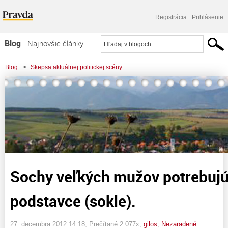
Registrácia
Prihlásenie
Blog
Najnovšie články
Najčítanejšie články
Blog
>
Skepsa aktuálnej politickej scény
Najkomentovanejšie články
>
Sochy veľkých mužov potrebujú veľké podstavce (sokle).
Zoznam blogov
Komerčné blogy
Sochy veľkých mužov potrebujú
podstavce (sokle).
27. decembra 2012 14:18
, Prečítané 2 077x,
gilos
,
Nezaradené