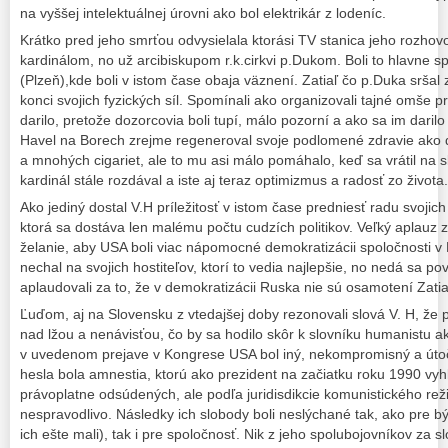
na vyššej intelektuálnej úrovni ako bol elektrikár z lodeníc.
Krátko pred jeho smrťou odvysielala ktorási TV stanica jeho rozhov
kardinálom, no už arcibiskupom r.k.cirkvi p.Dukom. Boli to hlavne
(Plzeň),kde boli v istom čase obaja väznení. Zatiaľ čo p.Duka sršal
konci svojich fyzických síl. Spomínali ako organizovali tajné omše 
darilo, pretože dozorcovia boli tupí, málo pozorní a ako sa im daril
Havel na Borech zrejme regeneroval svoje podlomené zdravie ako d
a mnohých cigariet, ale to mu asi málo pomáhalo, keď sa vrátil na 
kardinál stále rozdával a iste aj teraz optimizmus a radosť zo života.
Ako jediný dostal V.H príležitosť v istom čase predniesť radu svoji
ktorá sa dostáva len malému počtu cudzích politikov. Veľký aplauz 
želanie, aby USA boli viac nápomocné demokratizácii spoločnosti 
nechal na svojich hostiteľov, ktorí to vedia najlepšie, no nedá sa po
aplaudovali za to, že v demokratizácii Ruska nie sú osamotení Zatia
Ľuďom, aj na Slovensku z vtedajšej doby rezonovali slová V. H, že 
nad lžou a nenávisťou, čo by sa hodilo skôr k slovníku humanistu ako
v uvedenom prejave v Kongrese USA bol iný, nekompromisný a úto
hesla bola amnestia, ktorú ako prezident na začiatku roku 1990 vyhlá
právoplatne odsúdených, ale podľa juridisdikcie komunistického re
nespravodlivo. Následky ich slobody boli neslýchané tak, ako pre bý
ich ešte mali), tak i pre spoločnosť. Nik z jeho spolubojovníkov za 