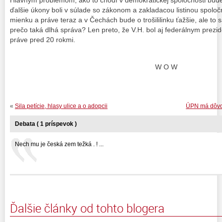
Hlavným problémom, ako to chodí v demokratickej spoločnosti bude
ďalšie úkony boli v súlade so zákonom a zakladacou listinou spoločno
mienku a práve teraz a v Čechách bude o trošililinku ťažšie, ale to
prečo taká dlhá správa? Len preto, že V.H. bol aj federálnym prezi
práve pred 20 rokmi.
W O W
«
Sila petície, hlasy ulice a o adopcii
ÚPN má dôvod
Debata ( 1 príspevok )
Nech mu je česká zem težká . ! ...
Ďalšie články od tohto blogera