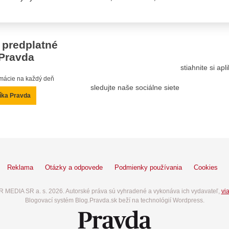
 predplatné
Pravda
stiahnite si ap
ormácie na každý deň
sledujte naše sociálne siete
íka Pravda
Reklama
Otázky a odpovede
Podmienky používania
Cookies
 MEDIA SR a. s. 2026. Autorské práva sú vyhradené a vykonáva ich vydavateľ,
via
Blogovací systém Blog.Pravda.sk beží na technológií Wordpress.