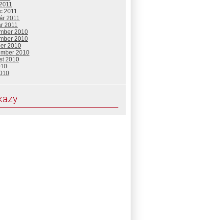
 2011
c 2011
ár 2011
ár 2011
mber 2010
mber 2010
ber 2010
ember 2010
st 2010
010
2010
kazy