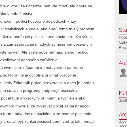
pozície o ktorú sa uchádza, nebude môcť. Ale dobre sa
, ako v náboženstve.
novaní politici hovoria o dôsledkoch krízy,
Šta
 štatistikách a vedia ,ako budú tento trvalý problém
 rôznia podľa ich politickej orientácie, pretože všetci
Poče
Celk
ky na zamestnávanie mladých sú riešením dočasným
Prie
esystémovým. Ale systémové nemajú, alebo nechcú
ie v znižovaní daňového zaťaženia
Aut
jou invenciou, nápadmi a obetavosťou na hrane
ácie, ktorá nie je ochotná prijímať pracovné
a ,kedy Zákonník práce neexistoval a dnes je brzdou
 jeho sociálne programy podporujú asociálov,
Kat
 počet ľudí s vysokými príjmami a rýchlejšie ako
Neza
 dychom hovoria, že zvyšovať počet zamestnancov
Arc
 vo forme odvodov na sociálne a zdravotné poistenie
y prestali byť konkurencieschopní ,veď aj tak nemajú
dece
nove