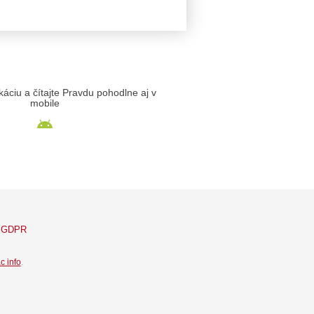
likáciu a čítajte Pravdu pohodlne aj v
mobile
GDPR
c info
.