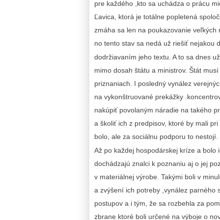
pre každého ,kto sa uchádza o prácu mies
Ľavica, ktorá je totálne popletená spol
zmáha sa len na poukazovanie veľkých r
no tento stav sa nedá už riešiť nejakou
dodržiavaním jeho textu. A to sa dnes u
mimo dosah štátu a ministrov. Štát musí
priznaniach. I posledný vynález verejný
na vykonštruované prekážky .koncentrov
nakúpiť povolaným náradie na takého pr
a školiť ich z predpisov, ktoré by mali pr
bolo, ale za sociálnu podporu to nestojí.
Až po každej hospodárskej kríze a bolo 
dochádzajú znalci k poznaniu aj o jej po
v materiálnej výrobe. Takými boli v minulo
a zvýšení ich potreby ,vynález parného s
postupov a i tým, že sa rozbehla za pom
zbrane ktoré boli určené na výboje o no