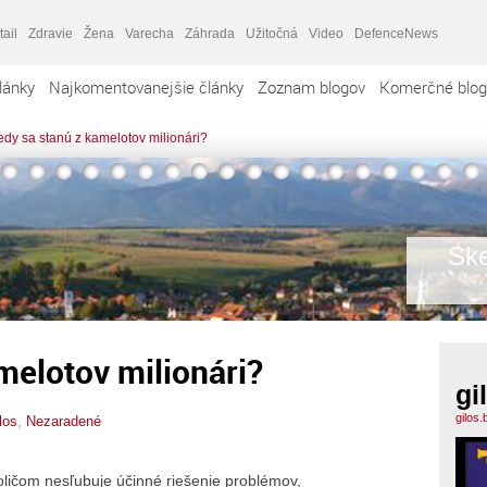
tail
Zdravie
Žena
Varecha
Záhrada
Užitočná
Video
DefenceNews
lánky
Najkomentovanejšie články
Zoznam blogov
Komerčné blog
edy sa stanú z kamelotov milionári?
Ske
melotov milionári?
gi
gilos
los
,
Nezaradené
voličom nesľubuje účinné riešenie problémov,