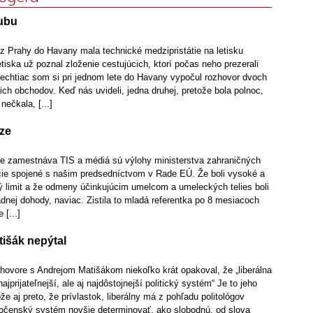
ubu
 z Prahy do Havany mala technické medzipristátie na letisku
etiska už poznal zloženie cestujúcich, ktorí počas neho prezerali
Nechtiac som si pri jednom lete do Havany vypočul rozhovor dvoch
ch obchodov. Keď nás uvideli, jedna druhej, pretože bola polnoc,
nečkala, [...]
aze
ne zamestnáva TIS a médiá sú výlohy ministerstva zahraničných
ie spojené s našim predsedníctvom v Rade EÚ. Že boli vysoké a
ý limit a že odmeny účinkujúcim umelcom a umeleckých telies boli
nej dohody, naviac. Zistila to mladá referentka po 8 mesiacoch
 [...]
tišák nepýtal
hovore s Andrejom Matišákom niekoľko krát opakoval, že „liberálna
ajprijateľnejší, ale aj najdôstojnejší politický systém“ Je to jeho
e aj preto, že prívlastok, liberálny má z pohľadu politológov
očenský systém novšie determinovať, ako slobodnú, od slova