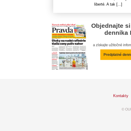
liberté. A tak [...]
Objednajte si
denníka 
a získajte užitočné inf
Predplatné denn
Kontakty
© OUR