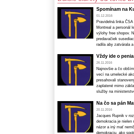
Spomínam na K
01.12.2016
Pravidelná linka ČSA
Montreal a personál l
výlohy free shopov. 
predavačiek susediaci
radila aby zatvárala a 
Vždy ide o peni
26.11.2016
Najnovšie a čo obšír
vecí na umelecké akc
presahovali stanoven
zaplatené mimo základ
služby na ministerstve
Na čo sa pán Ma
20.11.2016
Jacques Rupnik v roz
demokracia je nielen n
názor a iný mať nemôž
demokraciu, ako spol