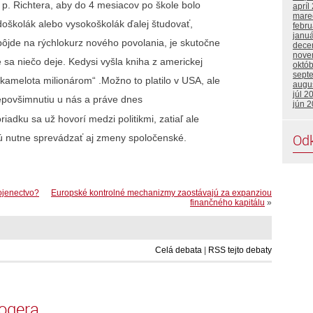
 p. Richtera, aby do 4 mesiacov po škole bolo
apríl
mare
oškolák alebo vysokoškolák ďalej študovať,
febru
janu
jde na rýchlokurz nového povolania, je skutočne
dece
nove
 sa niečo deje. Kedysi vyšla kniha z americkej
októ
sept
 kamelota milionárom“ .Možno to platilo v USA, ale
augu
júl 2
nepovšimnutiu u nás a práve dnes
jún 
dku sa už hovorí medzi politikmi, zatiaľ ale
Od
dú nutne sprevádzať aj zmeny spoločenské.
ojenectvo?
Europské kontrolné mechanizmy zaostávajú za expanziou
finančného kapitálu
»
Celá debata
|
RSS tejto debaty
logera