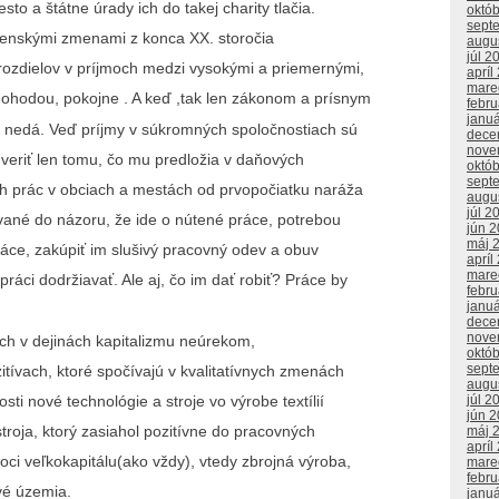
to a štátne úrady ich do takej charity tlačia.
októ
sept
očenskými zmenami z konca XX. storočia
augu
júl 2
ozdielov v príjmoch medzi vysokými a priemernými,
apríl
mare
 dohodou, pokojne . A keď ,tak len zákonom a prísnym
febr
janu
ž nedá. Veď príjmy v súkromných spoločnostiach sú
dece
nove
 veriť len tomu, čo mu predložia v daňových
októ
sept
ch prác v obciach a mestách od prvopočiatku naráža
augu
júl 2
ané do názoru, že ide o nútené práce, potrebou
jún 
máj 
áce, zakúpiť im slušivý pracovný odev a obuv
apríl
mare
i práci dodržiavať. Ale aj, čo im dať robiť? Práce by
febr
janu
dece
nove
ich v dejinách kapitalizmu neúrekom,
októ
sept
zitívach, ktoré spočívajú v kvalitatívnych zmenách
augu
sti nové technológie a stroje vo výrobe textílií
júl 2
jún 
troja, ktorý zasiahol pozitívne do pracovných
máj 
apríl
oci veľkokapitálu(ako vždy), vtedy zbrojná výroba,
mare
febr
vé územia.
janu