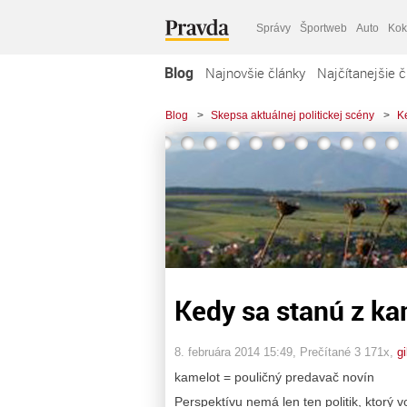
Správy
Športweb
Auto
Kok
Blog
Najnovšie články
Najčítanejšie č
Blog
>
Skepsa aktuálnej politickej scény
>
K
Kedy sa stanú z ka
8. februára 2014 15:49
, Prečítané 3 171x,
gi
kamelot = pouličný predavač novín
Perspektívu nemá len ten politik, ktorý 