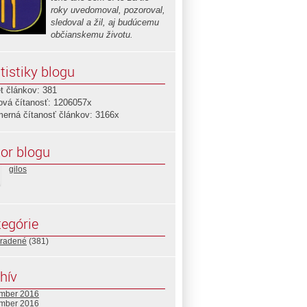
roky uvedomoval, pozoroval,
sledoval a žil, aj budúcemu
občianskemu životu.
tistiky blogu
t článkov: 381
ová čítanosť: 1206057x
merná čítanosť článkov: 3166x
or blogu
gilos
egórie
radené
(381)
hív
mber 2016
mber 2016