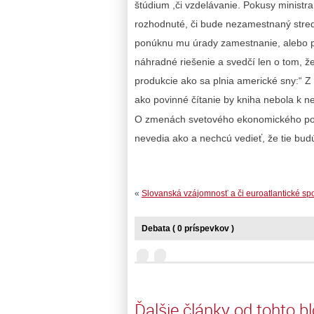
štúdium ,či vzdelávanie. Pokusy ministra
rozhodnuté, či bude nezamestnaný stred
ponúknu mu úrady zamestnanie, alebo pô
náhradné riešenie a svedčí len o tom, že
produkcie ako sa plnia americké sny:“ Z
ako povinné čítanie by kniha nebola k 
O zmenách svetového ekonomického poria
nevedia ako a nechcú vedieť, že tie bu
«
Slovanská vzájomnosť a či euroatlantické sp
Debata ( 0 príspevkov )
Ďalšie články od tohto b