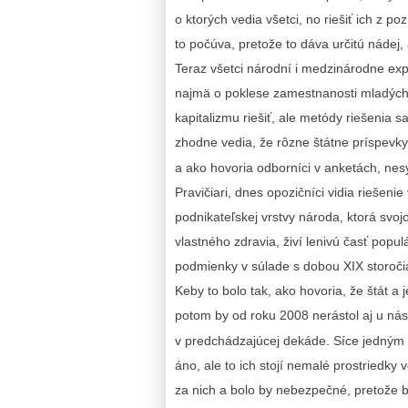
o ktorých vedia všetci, no riešiť ich z 
to počúva, pretože to dáva určitú nádej
Teraz všetci národní i medzinárodne expo
najmä o poklese zamestnanosti mladých v
kapitalizmu riešiť, ale metódy riešenia sa
zhodne vedia, že rôzne štátne príspev
a ako hovoria odborníci v anketách, n
Pravičiari, dnes opozičníci vidia riešen
podnikateľskej vrstvy národa, ktorá svo
vlastného zdravia, živí lenivú časť popul
podmienky v súlade s dobou XIX storoči
Keby to bolo tak, ako hovoria, že štát a
potom by od roku 2008 nerástol aj u nás
v predchádzajúcej dekáde. Síce jedným
áno, ale to ich stojí nemalé prostriedky
za nich a bolo by nebezpečné, pretože b