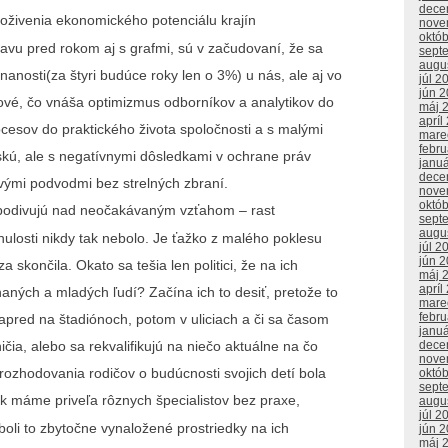
dece
k oživenia ekonomického potenciálu krajín
nove
októ
tavu pred rokom aj s grafmi, sú v začudovaní, že sa
sept
augu
anosti(za štyri budúce roky len o 3%) u nás, ale aj vo
júl 2
jún 
 nové, čo vnáša optimizmus odborníkov a analytikov do
máj 
apríl
ocesov do praktického života spoločnosti a s malými
mare
febr
jskú, ale s negatívnymi dôsledkami v ochrane práv
janu
dece
ovými podvodmi bez strelných zbraní.
nove
októ
a podivujú nad neočakávaným vzťahom – rast
sept
augu
ulosti nikdy tak nebolo. Je ťažko z malého poklesu
júl 2
jún 
za skončila. Okato sa tešia len politici, že na ich
máj 
apríl
aných a mladých ľudí? Začína ich to desiť, pretože to
mare
febr
napred na štadiónoch, potom v uliciach a či sa časom
janu
dece
ia, alebo sa rekvalifikujú na niečo aktuálne na čo
nove
 rozhodovania rodičov o budúcnosti svojich detí bola
októ
sept
k máme priveľa rôznych špecialistov bez praxe,
augu
júl 2
boli to zbytočne vynaložené prostriedky na ich
jún 
máj 