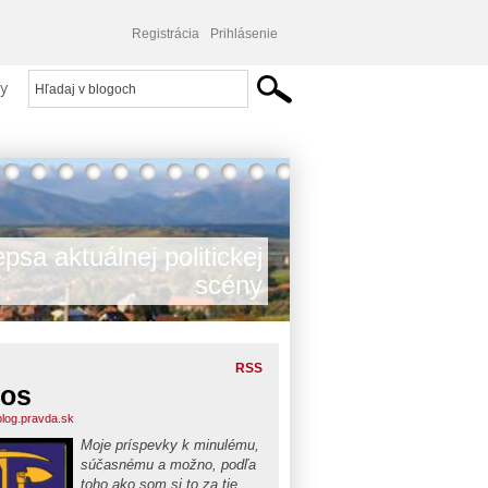
Registrácia
Prihlásenie
y
psa aktuálnej politickej
scény
RSS
los
.blog.pravda.sk
Moje príspevky k minulému,
súčasnému a možno, podľa
toho ako som si to za tie