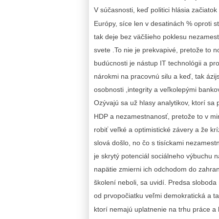
V súčasnosti, keď politici hlásia začiato
Európy, síce len v desatinách % oproti s
tak deje bez väčšieho poklesu nezamestn
svete .To nie je prekvapivé, pretože to
budúcnosti je nástup IT technológii a pr
nárokmi na pracovnú silu a keď, tak ázi
osobnosti ,integrity a veľkolepými bank
Ozývajú sa už hlasy analytikov, ktorí s
HDP a nezamestnanosť, pretože to v min
robiť veľké a optimistické závery a že krí
slová došlo, no čo s tisíckami nezamestn
je skrytý potenciál sociálneho výbuchu 
napätie zmierni ich odchodom do zahranič
školení neboli, sa uvidí. Predsa sloboda
od prvopočiatku veľmi demokratická a ta
ktorí nemajú uplatnenie na trhu práce a 