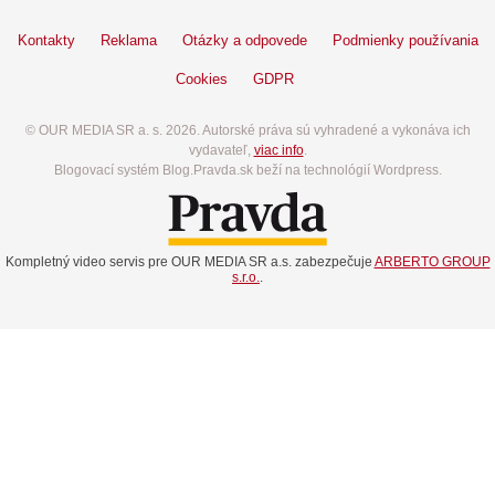
Kontakty
Reklama
Otázky a odpovede
Podmienky používania
Cookies
GDPR
© OUR MEDIA SR a. s. 2026. Autorské práva sú vyhradené a vykonáva ich
vydavateľ,
viac info
.
Blogovací systém Blog.Pravda.sk beží na technológií Wordpress.
Kompletný video servis pre OUR MEDIA SR a.s. zabezpečuje
ARBERTO GROUP
s.r.o.
.