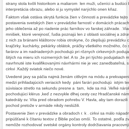
strany stola kvôli historikom a maliarom len muži, učeníci a budúci bi
interpretácia obrazu, alebo si ju vymyslel narýchlo onen kňaz.
Faktom však ostáva skrytá funkcia žien v činnosti a prevádzke tejto c
postavenia svetských žien v prevádzke farností v domácich prácach
jeho oblečenia až po riadenie prác farníkov vo farskej záhrade. .Viac
mnišiek, ktoré verejnosť, ľudia poznajú len z oblasti sociálnej a zdravo
z nich za bránami kláštorov robia otrokyne, čo zlepšujú prevádzku c
krajčirky. kuchárky, pekárky oblátok, práčky všetkého možného, čo
farárov a im nadriadených pochodujú pri rôznych cirkevných poduja
šitých na mieru ich rozmerných tiel. A to ,že pri týchto podujatiach 
navrhnuté iste kvalifikovanými návrhármi nie je vec zanedbateľná, s
cirkvi .Každý sviatok niečo nové.
Uvedené javy sa páčia najmä ženám citlivým na módu a prekvapen
medzi prihliadajúcich veriacich kedy páni farári pochodujú istým 
súvisiace stretlo na sekundu presne a tam, kde sa má .Veľké nárok
pochodujúci klérus ,keď z nezvykle dlhej cesty cez Hradčanské náme
katedrály sv. Víta pred obradom pohrebu V. Havla, aby tam dorazili p
pochod pretože v armáde nikdy neslúžili.
Postavenie žien v prevádzke a obradoch r. k . cirkvi sa málo nápad
pripúšťané k čítaniu textov z Biblie počas omší. To ostatné, podľa zv
nemôže rozhodovať svetské orgány kontroly dodržiavania pracovn