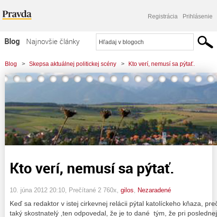
Registrácia
Prihlásenie
Blog
Najnovšie články
Najčítanejšie články
Blog
>
Skepsa aktuálnej politickej scény
>
Kto verí, nemusí sa pýtať.
Najkomentovanejšie články
Zoznam blogov
Komerčné blogy
Kto verí, nemusí sa pýtať.
10. júna 2012 20:10
, Prečítané 2 760x,
gilos
,
Nezaradené
Keď sa redaktor v istej cirkevnej relácii pýtal katolíckeho kňaza, pr
taký skostnatelý ,ten odpovedal, že je to dané tým, že pri poslednej 