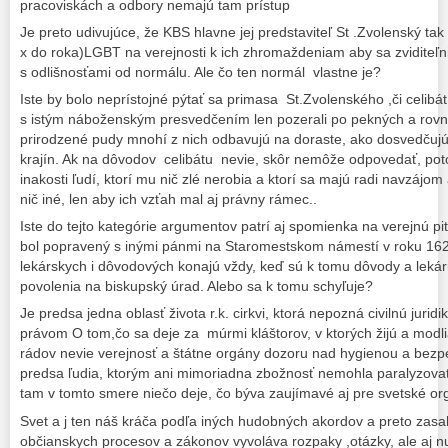
pracoviskách a odbory nemajú tam prístup
Je preto udivujúce, že KBS hlavne jej predstaviteľ St .Zvolenský tak 
x do roka)LGBT na verejnosti k ich zhromaždeniam aby sa zviditeľnili
s odlišnosťami od normálu. Ale čo ten normál vlastne je?
Iste by bolo neprístojné pýtať sa primasa St.Zvolenského ,či celibát
s istým náboženským presvedčením len pozerali po pekných a rovn
prirodzené pudy mnohí z nich odbavujú na doraste, ako dosvedčujú p
krajín. Ak na dôvodov celibátu nevie, skôr nemôže odpovedať, po
inakosti ľudí, ktorí mu nič zlé nerobia a ktorí sa majú radi navzáj
nič iné, len aby ich vzťah mal aj právny rámec..
Iste do tejto kategórie argumentov patrí aj spomienka na verejnú pi
bol popravený s inými pánmi na Staromestskom námestí v roku 162
lekárskych i dôvodových konajú vždy, keď sú k tomu dôvody a lekár
povolenia na biskupský úrad. Alebo sa k tomu schyľuje?
Je predsa jedna oblasť života r.k. cirkvi, ktorá nepozná civilnú jurid
právom O tom,čo sa deje za múrmi kláštorov, v ktorých žijú a modl
rádov nevie verejnosť a štátne orgány dozoru nad hygienou a bezpe
predsa ľudia, ktorým ani mimoriadna zbožnosť nemohla paralyzovať
tam v tomto smere niečo deje, čo býva zaujímavé aj pre svetské or
Svet a j ten náš kráča podľa iných hudobných akordov a preto zasaho
občianskych procesov a zákonov vyvoláva rozpaky ,otázky, ale aj nu