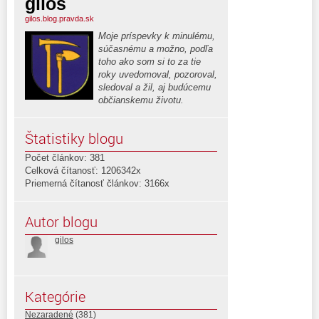
gilos
gilos.blog.pravda.sk
Moje príspevky k minulému,
súčasnému a možno, podľa
toho ako som si to za tie
roky uvedomoval, pozoroval,
sledoval a žil, aj budúcemu
občianskemu životu.
Štatistiky blogu
Počet článkov: 381
Celková čítanosť: 1206342x
Priemerná čítanosť článkov: 3166x
Autor blogu
gilos
Kategórie
Nezaradené
(381)