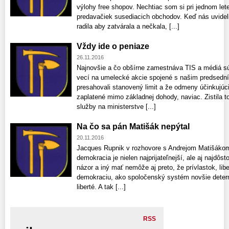
výlohy free shopov. Nechtiac som si pri jednom le
predavačiek susediacich obchodov. Keď nás uvideli,
radila aby zatvárala a nečkala, [...]
Vždy ide o peniaze
26.11.2016
Najnovšie a čo obšírne zamestnáva TIS a médiá sú
vecí na umelecké akcie spojené s našim predsedn
presahovali stanovený limit a že odmeny účinkujú
zaplatené mimo základnej dohody, naviac. Zistila 
služby na ministerstve [...]
Na čo sa pán Matišák nepýtal
20.11.2016
Jacques Rupnik v rozhovore s Andrejom Matišákom n
demokracia je nielen najprijateľnejší, ale aj najdôst
názor a iný mať nemôže aj preto, že prívlastok, lib
demokraciu, ako spoločenský systém novšie determ
liberté. A tak [...]
RSS