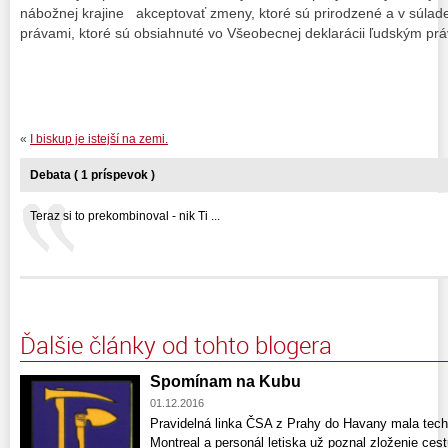
nábožnej krajine akceptovať zmeny, ktoré sú prirodzené a v súla
právami, ktoré sú obsiahnuté vo Všeobecnej deklarácii ľudským prá
«
I biskup je istejší na zemi.
Debata ( 1 príspevok )
Teraz si to prekombinoval - nik Ti ...
Ďalšie články od tohto blogera
Spomínam na Kubu
01.12.2016
Pravidelná linka ČSA z Prahy do Havany mala techn
Montreal a personál letiska už poznal zloženie cest